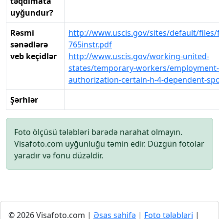
təqdimata
uyğundur?
Rəsmi
http://www.uscis.gov/sites/default/files/f
sənədlərə
765instr.pdf
veb keçidlər
http://www.uscis.gov/working-united-
states/temporary-workers/employment-
authorization-certain-h-4-dependent-sp
Şərhlər
Foto ölçüsü tələbləri barədə narahat olmayın.
Visafoto.com uyğunluğu təmin edir. Düzgün fotolar
yaradır və fonu düzəldir.
© 2026 Visafoto.com |
Əsas səhifə
|
Foto tələbləri
|