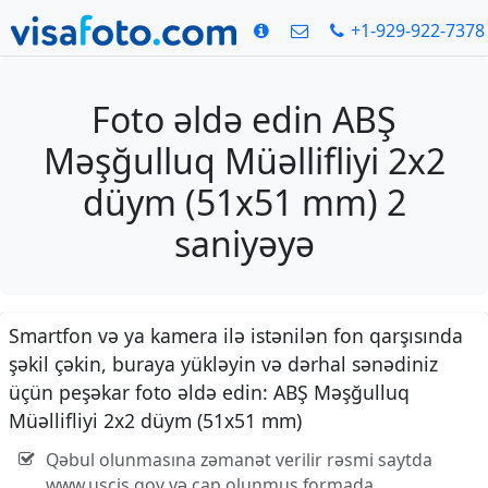
+1-929-922-7378
Foto əldə edin ABŞ
Məşğulluq Müəllifliyi 2x2
düym (51x51 mm) 2
saniyəyə
Smartfon və ya kamera ilə istənilən fon qarşısında
şəkil çəkin, buraya yükləyin və dərhal sənədiniz
üçün peşəkar foto əldə edin: ABŞ Məşğulluq
Müəllifliyi 2x2 düym (51x51 mm)
Qəbul olunmasına zəmanət verilir rəsmi saytda
www.uscis.gov və çap olunmuş formada