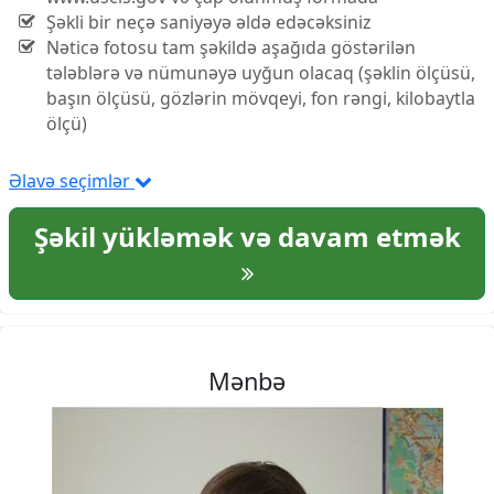
Şəkli bir neçə saniyəyə əldə edəcəksiniz
Nəticə fotosu tam şəkildə aşağıda göstərilən
tələblərə və nümunəyə uyğun olacaq (şəklin ölçüsü,
başın ölçüsü, gözlərin mövqeyi, fon rəngi, kilobaytla
ölçü)
Əlavə seçimlər
Şəkil yükləmək və davam etmək
Mənbə