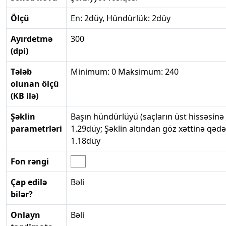
Ölçü
En: 2düy, Hündürlük: 2düy
Ayırdetmə
300
(dpi)
Tələb
Minimum: 0 Maksimum: 240
olunan ölçü
(KB ilə)
Şəklin
Başın hündürlüyü (saçların üst hissəsinə
parametrləri
1.29düy; Şəklin altından göz xəttinə qəd
1.18düy
Fon rəngi
Çap edilə
Bəli
bilər?
Onlayn
Bəli