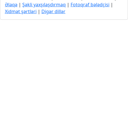
Əlaqə
|
Şəkli yaxşılaşdırmaq
|
Fotoqraf bələdçisi
|
Xidmət şərtləri
|
Digər dillər