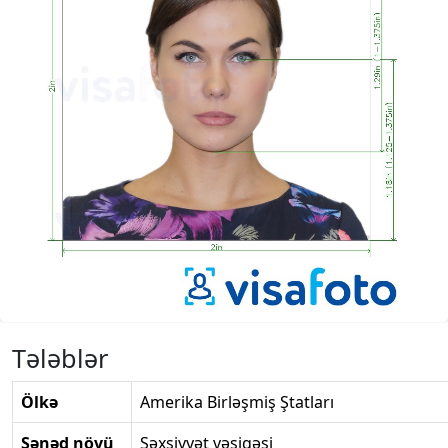
Tələblər
Ölkə
Amerika Birləşmiş Ştatları
Sənəd növü
Şəxsiyyət vəsiqəsi