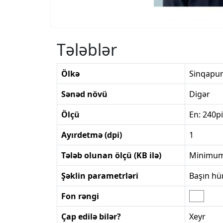
Tələblər
Ölkə
Sinqapu
Sənəd növü
Digər
Ölçü
En: 240p
Ayırdetmə (dpi)
1
Tələb olunan ölçü (KB ilə)
Minimum
Şəklin parametrləri
Başın hü
Fon rəngi
Çap edilə bilər?
Xeyr