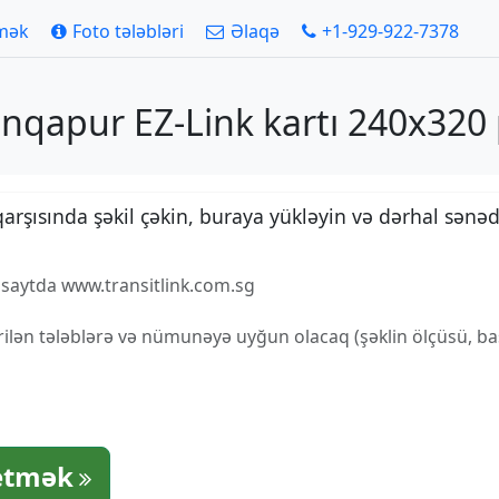
tmək
Foto tələbləri
Əlaqə
+1-929-922-7378
inqapur EZ-Link kartı 240x320 
qarşısında şəkil çəkin, buraya yükləyin və dərhal sənəd
 saytda www.transitlink.com.sg
ilən tələblərə və nümunəyə uyğun olacaq (şəklin ölçüsü, baş
etmək