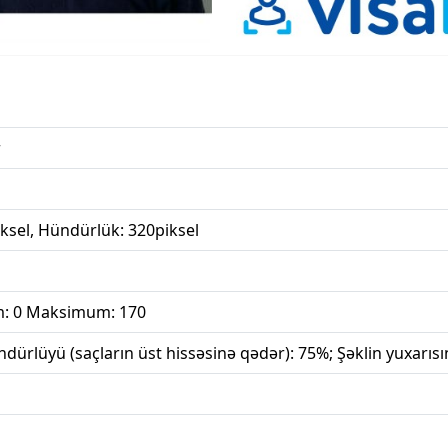
r
iksel, Hündürlük: 320piksel
: 0 Maksimum: 170
ndürlüyü (saçların üst hissəsinə qədər): 75%; Şəklin yuxarıs