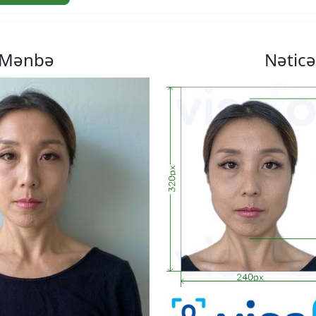
Mənbə
Nəticə