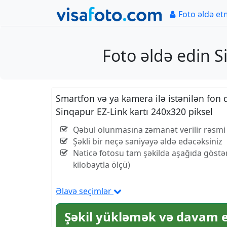
Foto əldə e
Foto əldə edin S
Smartfon və ya kamera ilə istənilən fon 
Sinqapur EZ-Link kartı 240x320 piksel
Qəbul olunmasına zəmanət verilir rəsmi
Şəkli bir neçə saniyəyə əldə edəcəksiniz
Nəticə fotosu tam şəkildə aşağıda göstər
kilobaytla ölçü)
Əlavə seçimlər
Şəkil yükləmək və davam 