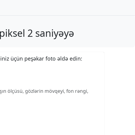
piksel 2 saniyəyə
iniz üçün peşəkar foto əldə edin:
ın ölçüsü, gözlərin mövqeyi, fon rəngi,