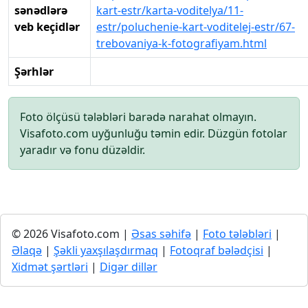
sənədlərə
kart-estr/karta-voditelya/11-
veb keçidlər
estr/poluchenie-kart-voditelej-estr/67-
trebovaniya-k-fotografiyam.html
Şərhlər
Foto ölçüsü tələbləri barədə narahat olmayın.
Visafoto.com uyğunluğu təmin edir. Düzgün fotolar
yaradır və fonu düzəldir.
© 2026 Visafoto.com |
Əsas səhifə
|
Foto tələbləri
|
Əlaqə
|
Şəkli yaxşılaşdırmaq
|
Fotoqraf bələdçisi
|
Xidmət şərtləri
|
Digər dillər