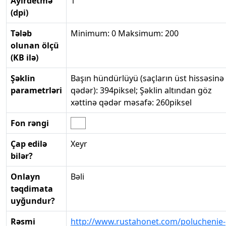
Ayırdetmə
1
(dpi)
Tələb
Minimum: 0 Maksimum: 200
olunan ölçü
(KB ilə)
Şəklin
Başın hündürlüyü (saçların üst hissəsinə
parametrləri
qədər): 394piksel; Şəklin altından göz
xəttinə qədər məsafə: 260piksel
Fon rəngi
Çap edilə
Xeyr
bilər?
Onlayn
Bəli
təqdimata
uyğundur?
Rəsmi
http://www.rustahonet.com/poluchenie-