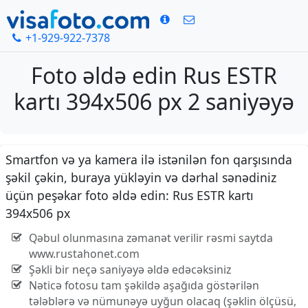
+1-929-922-7378
Foto əldə edin Rus ESTR
kartı 394x506 px 2 saniyəyə
Smartfon və ya kamera ilə istənilən fon qarşısında
şəkil çəkin, buraya yükləyin və dərhal sənədiniz
üçün peşəkar foto əldə edin: Rus ESTR kartı
394x506 px
Qəbul olunmasına zəmanət verilir rəsmi saytda
www.rustahonet.com
Şəkli bir neçə saniyəyə əldə edəcəksiniz
Nəticə fotosu tam şəkildə aşağıda göstərilən
tələblərə və nümunəyə uyğun olacaq (şəklin ölçüsü,