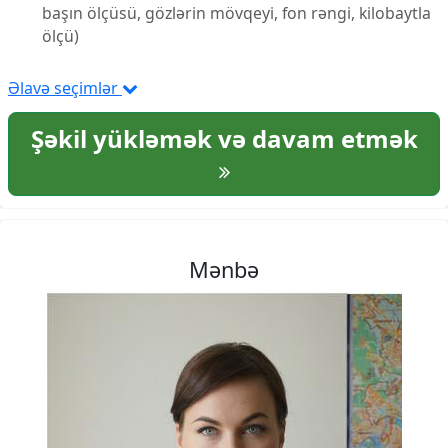
başın ölçüsü, gözlərin mövqeyi, fon rəngi, kilobaytla
ölçü)
Əlavə seçimlər
Şəkil yükləmək və davam etmək
Mənbə