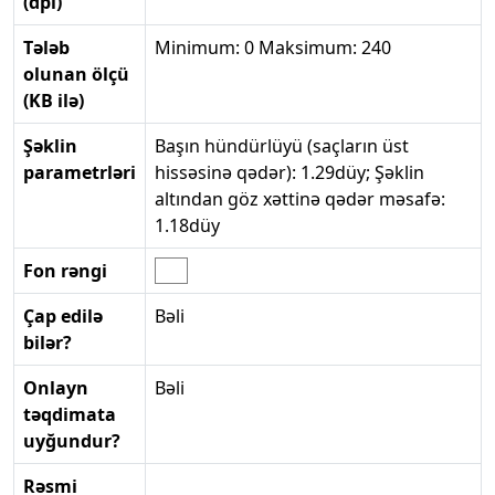
(dpi)
Tələb
Minimum: 0 Maksimum: 240
olunan ölçü
(KB ilə)
Şəklin
Başın hündürlüyü (saçların üst
parametrləri
hissəsinə qədər): 1.29düy; Şəklin
altından göz xəttinə qədər məsafə:
1.18düy
Fon rəngi
Çap edilə
Bəli
bilər?
Onlayn
Bəli
təqdimata
uyğundur?
Rəsmi