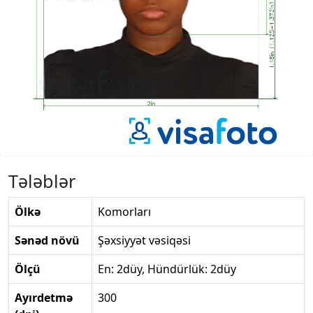
Tələblər
Ölkə
Komorları
Sənəd növü
Şəxsiyyət vəsiqəsi
Ölçü
En: 2düy, Hündürlük: 2düy
Ayırdetmə
300