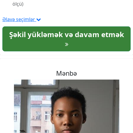
ölçü)
Əlavə seçimlər
Şəkil yükləmək və davam etmək
Mənbə