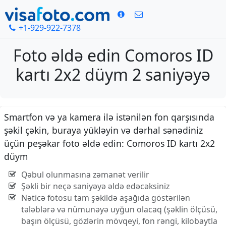
+1-929-922-7378
Foto əldə edin Comoros ID
kartı 2x2 düym 2 saniyəyə
Smartfon və ya kamera ilə istənilən fon qarşısında
şəkil çəkin, buraya yükləyin və dərhal sənədiniz
üçün peşəkar foto əldə edin: Comoros ID kartı 2x2
düym
Qəbul olunmasına zəmanət verilir
Şəkli bir neçə saniyəyə əldə edəcəksiniz
Nəticə fotosu tam şəkildə aşağıda göstərilən
tələblərə və nümunəyə uyğun olacaq (şəklin ölçüsü,
başın ölçüsü, gözlərin mövqeyi, fon rəngi, kilobaytla