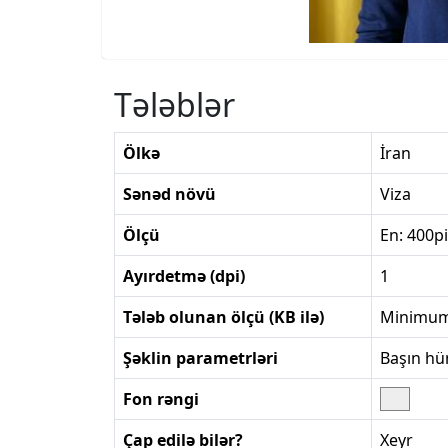
Tələblər
Ölkə
İran
Sənəd növü
Viza
Ölçü
En: 400p
Ayırdetmə (dpi)
1
Tələb olunan ölçü (KB ilə)
Minimum
Şəklin parametrləri
Başın hü
Fon rəngi
Çap edilə bilər?
Xeyr