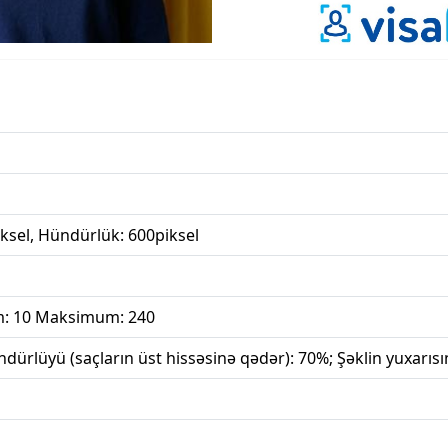
iksel, Hündürlük: 600piksel
: 10 Maksimum: 240
ndürlüyü (saçların üst hissəsinə qədər): 70%; Şəklin yuxarıs