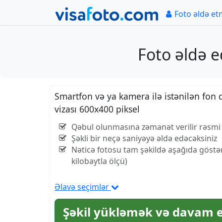
Foto əldə e
Foto əldə e
Smartfon və ya kamera ilə istənilən fon q
vizası 600x400 piksel
Qəbul olunmasına zəmanət verilir rəsmi s
Şəkli bir neçə saniyəyə əldə edəcəksiniz
Nəticə fotosu tam şəkildə aşağıda göstər
kilobaytla ölçü)
Əlavə seçimlər
Şəkil yükləmək və davam 