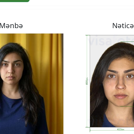
Mənbə
Nəticə