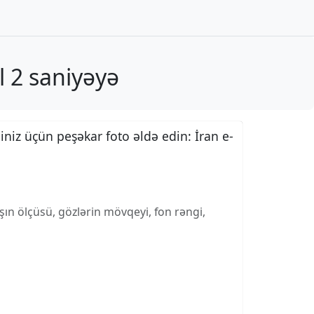
l 2 saniyəyə
iniz üçün peşəkar foto əldə edin: İran e-
ın ölçüsü, gözlərin mövqeyi, fon rəngi,