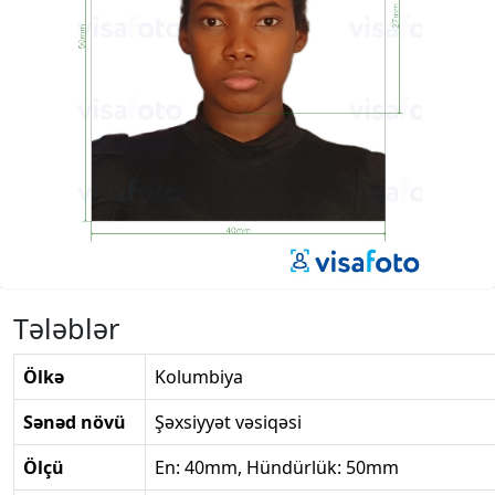
Tələblər
Ölkə
Kolumbiya
Sənəd növü
Şəxsiyyət vəsiqəsi
Ölçü
En: 40mm, Hündürlük: 50mm