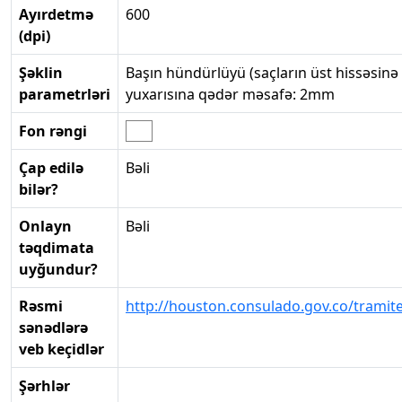
Ayırdetmə
600
(dpi)
Şəklin
Başın hündürlüyü (saçların üst hissəsinə
parametrləri
yuxarısına qədər məsafə: 2mm
Fon rəngi
Çap edilə
Bəli
bilər?
Onlayn
Bəli
təqdimata
uyğundur?
Rəsmi
http://houston.consulado.gov.co/tramite
sənədlərə
veb keçidlər
Şərhlər