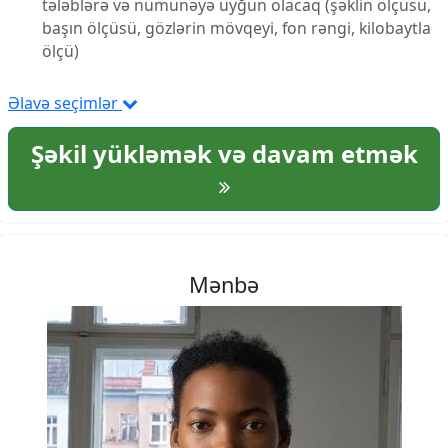
tələblərə və nümunəyə uyğun olacaq (şəklin ölçüsü,
başın ölçüsü, gözlərin mövqeyi, fon rəngi, kilobaytla
ölçü)
Əlavə seçimlər
Şəkil yükləmək və davam etmək
Mənbə