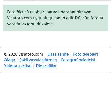
Foto ölçüsü tələbləri barədə narahat olmayın.
Visafoto.com uyğunluğu təmin edir. Düzgün fotolar
yaradır və fonu düzəldir.
© 2026 Visafoto.com |
Əsas səhifə
|
Foto tələbləri
|
Əlaqə
|
Şəkli yaxşılaşdırmaq
|
Fotoqraf bələdçisi
|
Xidmət şərtləri
|
Digər dillər